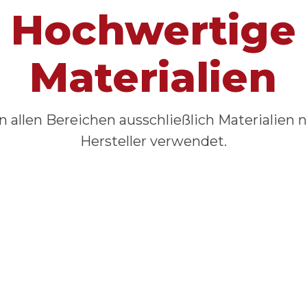
6
6
6
6
Hochwertige
7
0
7
7
7
8
8
8
8
Materialien
9
9
9
9
n allen Bereichen ausschließlich Materialien
0
0
0
Hersteller verwendet.