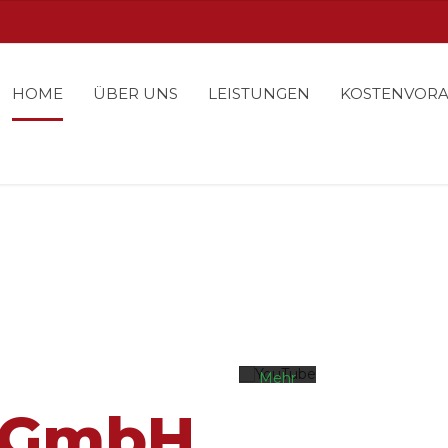
HOME
ÜBER UNS
LEISTUNGEN
KOSTENVOR
Mit
dem
Laden
des
Videos
akzeptieren
Sie die
Datenschutzerklärung
von
YouTube.
Mehr
erfahren
 GmbH
Video