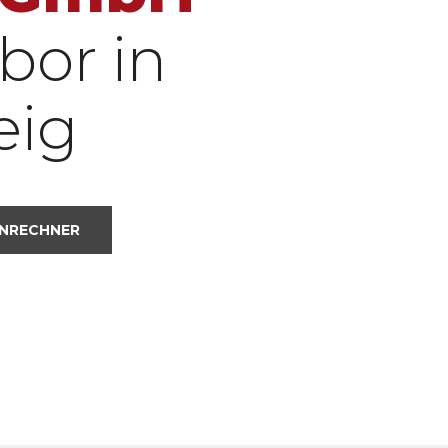
laden
bor in
YouTube
immer
entsperren
eig
NRECHNER