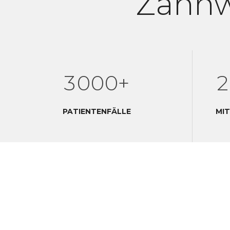
Zahn
0
1
0
2
1
3
0
0
0
+
2
1
1
1
PATIENTENFÄLLE
MIT
2
2
2
3
3
3
3
4
4
4
4
4
5
5
5
5
5